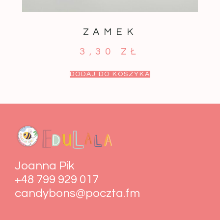
ZAMEK
3,30
ZŁ
DODAJ DO KOSZYKA
Joanna Pik
+48 799 929 017
candybons@poczta.fm