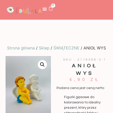
0
Strona główna
/
Sklep
/
ŚWIĄTECZNE
/ ANIOŁ WYS
SKU : 2118568-3-1
ANIOŁ
WYS
4,90
ZŁ
Podana cena jest ceną netto
Figurki gipsowe do
kolorowania to idealny
prezent, który przez
różnorodność faktur i