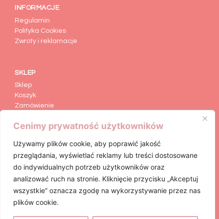
INFORMACJE
Regulamin
Polityka Cookies
Zwroty i reklamacje
SKLEP
Sklep
Koszyk
Zamówienie
Moje konto
Cenimy prywatność użytkowników
Formularz zwrotu
Używamy plików cookie, aby poprawić jakość
przeglądania, wyświetlać reklamy lub treści dostosowane
KATEGORIE
do indywidualnych potrzeb użytkowników oraz
Animacje dla dzieci
analizować ruch na stronie. Kliknięcie przycisku „Akceptuj
Figurki Gipsowe
wszystkie” oznacza zgodę na wykorzystywanie przez nas
Art Craft
plików cookie.
Basen Konfetti