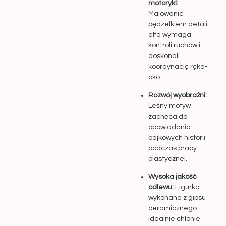
motoryki:
Malowanie
pędzelkiem detali
elfa wymaga
kontroli ruchów i
doskonali
koordynację ręka-
oko.
Rozwój wyobraźni:
Leśny motyw
zachęca do
opowiadania
bajkowych historii
podczas pracy
plastycznej.
Wysoka jakość
odlewu:
Figurka
wykonana z gipsu
ceramicznego
idealnie chłonie