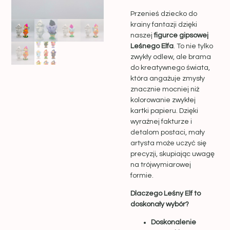
Przenieś dziecko do
krainy fantazji dzięki
naszej
figurce gipsowej
Leśnego Elfa
. To nie tylko
zwykły odlew, ale brama
do kreatywnego świata,
która angażuje zmysły
znacznie mocniej niż
kolorowanie zwykłej
kartki papieru. Dzięki
wyraźnej fakturze i
detalom postaci, mały
artysta może uczyć się
precyzji, skupiając uwagę
na trójwymiarowej
formie.
Dlaczego Leśny Elf to
doskonały wybór?
Doskonalenie