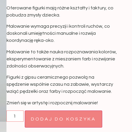
Oferowane figurki mają różne kształty i faktury, co
pobudza zmysły dziecka.
Malowanie wymaga precyzji i kontroli ruchów, co
doskonali umiejętności manualne i rozwija
koordynację ręka-oko.
Malowanie to także nauka rozpoznawania kolorów,
eksperymentowanie z mieszaniem farb i rozwijanie
zdolności obserwacyjnych.
Figurki z gipsu ceramicznego pozwolą na
spędzenie wspólnie czasu na zabawie, wystarczy
wziąć pędzelki oraz farby i rozpocząć malowanie.
Zmień się w artystę i rozpocznij malowanie!
DODAJ DO KOSZYKA