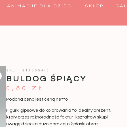
ANIMACJE DLA DZIECI
SKLEP
GAL
SKU : 2118554-5
BULDOG ŚPIĄCY
0,80
ZŁ
Podana cena jest ceną netto
Figurki gipsowe do kolorowania to idealny prezent,
który przez różnorodność faktur i kształtów skupi
uwagę dziecka dużo bardziej niż płaski obraz.