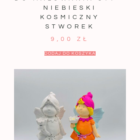
NIEBIESKI
KOSMICZNY
STWOREK
9,00
ZŁ
DODAJ DO KOSZYKA