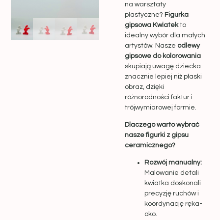
na warsztaty
plastyczne?
Figurka
gipsowa Kwiatek
to
idealny wybór dla małych
artystów. Nasze
odlewy
gipsowe do kolorowania
skupiają uwagę dziecka
znacznie lepiej niż płaski
obraz, dzięki
różnorodności faktur i
trójwymiarowej formie.
Dlaczego warto wybrać
nasze figurki z gipsu
ceramicznego?
Rozwój manualny:
Malowanie detali
kwiatka doskonali
precyzję ruchów i
koordynację ręka-
oko.