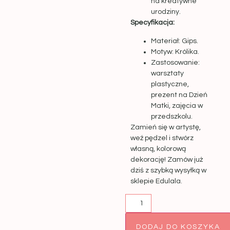
na kreatywne
urodziny.
Specyfikacja:
Materiał: Gips.
Motyw: Królika.
Zastosowanie:
warsztaty
plastyczne,
prezent na Dzień
Matki, zajęcia w
przedszkolu.
Zamień się w artystę,
weź pędzel i stwórz
własną, kolorową
dekorację! Zamów już
dziś z szybką wysyłką w
sklepie Edulala.
DODAJ DO KOSZYKA