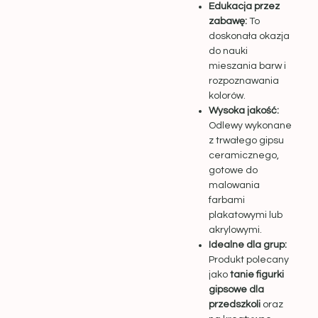
Edukacja przez
zabawę:
To
doskonała okazja
do nauki
mieszania barw i
rozpoznawania
kolorów.
Wysoka jakość:
Odlewy wykonane
z trwałego gipsu
ceramicznego,
gotowe do
malowania
farbami
plakatowymi lub
akrylowymi.
Idealne dla grup:
Produkt polecany
jako
tanie figurki
gipsowe dla
przedszkoli
oraz