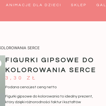
ANIMACJE DLA DZIECI
SKLEP
GAL
 KOLOROWANIA SERCE
FIGURKI GIPSOWE DO
KOLOROWANIA SERCE
3,30
ZŁ
Podana cena jest ceną netto
Figurki gipsowe do kolorowania
to idealny prezent,
który dzięki różnorodności faktur i kształtów