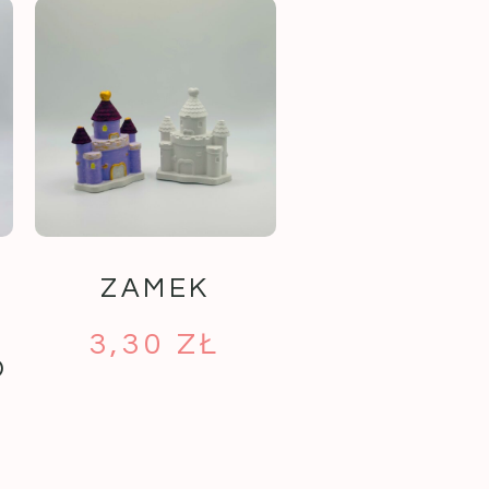
ZAMEK
3,30
ZŁ
O