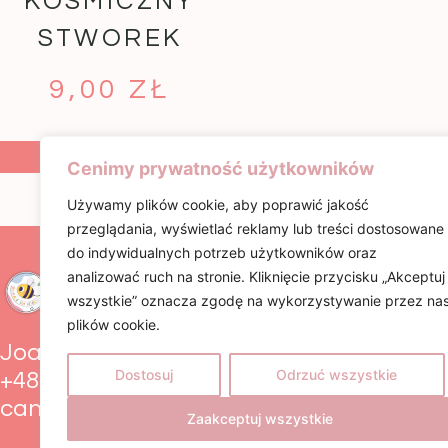
KOSMICZNY
STWOREK
9,00
ZŁ
DODAJ DO
DODAJ DO
KOSZYKA
KOSZYKA
Cenimy prywatność użytkowników
Używamy plików cookie, aby poprawić jakość
przeglądania, wyświetlać reklamy lub treści dostosowane
do indywidualnych potrzeb użytkowników oraz
INFORMACJE
analizować ruch na stronie. Kliknięcie przycisku „Akceptuj
Regulamin
wszystkie” oznacza zgodę na wykorzystywanie przez na
Polityka Cooki
plików cookie.
Zwroty i rekla
Joanna Pik
Dostosuj
Odrzuć wszystkie
+48 799 929 017
candybons@poczta.fm
Zaakceptuj wszystkie