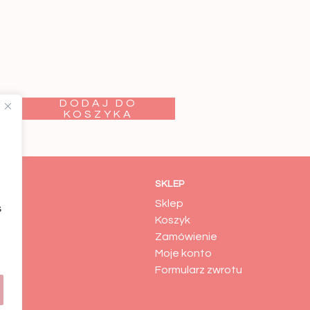
DODAJ DO
KOSZYKA
SKLEP
Sklep
s
es
Koszyk
macje
Zamówienie
Moje konto
Formularz zwrotu