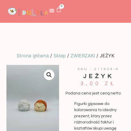
0
Strona główna
/
Sklep
/
ZWIERZAKI
/ JEŻYK
SKU : 211824-4
JEŻYK
3,00
ZŁ
Podana cena jest ceną netto
Figurki gipsowe do
kolorowania to idealny
prezent, który przez
różnorodność faktur i
kształtów skupi uwagę