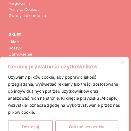
Regulamin
Polityka Cookies
Zwroty i reklamacje
SKLEP
Sklep
Koszyk
Zamówienie
Moje konto
Cenimy prywatność użytkowników
Formularz zwrotu
Używamy plików cookie, aby poprawić jakość
przeglądania, wyświetlać reklamy lub treści dostosowane
KATEGORIE
do indywidualnych potrzeb użytkowników oraz
Animacje dla dzieci
analizować ruch na stronie. Kliknięcie przycisku „Akceptuj
Figurki Gipsowe
wszystkie” oznacza zgodę na wykorzystywanie przez nas
Art Craft
plików cookie.
Basen Konfetti
Dostosuj
Odrzuć wszystkie