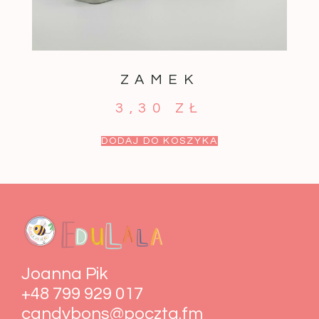
ZAMEK
3,30
ZŁ
DODAJ DO KOSZYKA
Joanna Pik
+48 799 929 017
candybons@poczta.fm