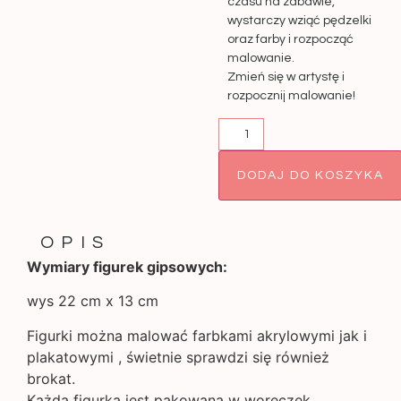
czasu na zabawie,
wystarczy wziąć pędzelki
oraz farby i rozpocząć
malowanie.
Zmień się w artystę i
rozpocznij malowanie!
DODAJ DO KOSZYKA
OPIS
Wymiary figurek gipsowych:
wys 22 cm x 13 cm
Figurki można malować farbkami akrylowymi jak i
plakatowymi , świetnie sprawdzi się również
brokat.
Każda figurka jest pakowana w woreczek