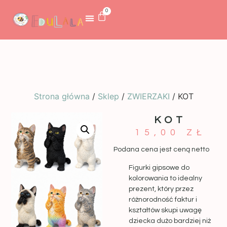
0
Strona główna
/
Sklep
/
ZWIERZAKI
/ KOT
KOT
15,00
ZŁ
Podana cena jest ceną netto
Figurki gipsowe do
kolorowania to idealny
prezent, który przez
różnorodność faktur i
kształtów skupi uwagę
dziecka dużo bardziej niż