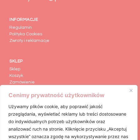
INFORMACJE
Regulamin
Polityka Cookies
Zwroty i reklamacje
SKLEP
Sklep
Koszyk
Zamówienie
Moje konto
Cenimy prywatność użytkowników
Formularz zwrotu
Używamy plików cookie, aby poprawić jakość
przeglądania, wyświetlać reklamy lub treści dostosowane
KATEGORIE
do indywidualnych potrzeb użytkowników oraz
Animacje dla dzieci
analizować ruch na stronie. Kliknięcie przycisku „Akceptuj
Figurki Gipsowe
wszystkie” oznacza zgodę na wykorzystywanie przez nas
Art Craft