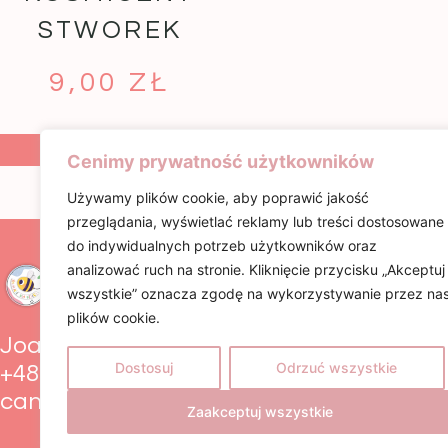
STWOREK
9,00
ZŁ
DODAJ DO
DODAJ DO
KOSZYKA
KOSZYKA
Cenimy prywatność użytkowników
Używamy plików cookie, aby poprawić jakość
przeglądania, wyświetlać reklamy lub treści dostosowane
do indywidualnych potrzeb użytkowników oraz
INFORMACJE
analizować ruch na stronie. Kliknięcie przycisku „Akceptuj
Regulamin
wszystkie” oznacza zgodę na wykorzystywanie przez na
Polityka Cooki
plików cookie.
Zwroty i rekla
Joanna Pik
Dostosuj
Odrzuć wszystkie
+48 799 929 017
candybons@poczta.fm
Zaakceptuj wszystkie