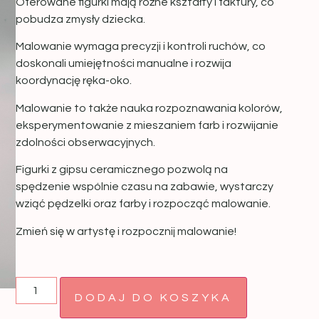
Oferowane figurki mają różne kształty i faktury, co
pobudza zmysły dziecka.
Malowanie wymaga precyzji i kontroli ruchów, co
doskonali umiejętności manualne i rozwija
koordynację ręka-oko.
Malowanie to także nauka rozpoznawania kolorów,
eksperymentowanie z mieszaniem farb i rozwijanie
zdolności obserwacyjnych.
Figurki z gipsu ceramicznego pozwolą na
spędzenie wspólnie czasu na zabawie, wystarczy
wziąć pędzelki oraz farby i rozpocząć malowanie.
Zmień się w artystę i rozpocznij malowanie!
DODAJ DO KOSZYKA