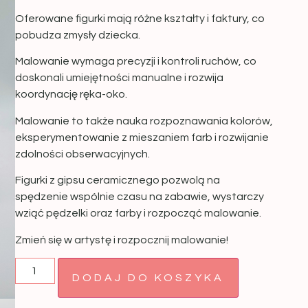
Oferowane figurki mają różne kształty i faktury, co
pobudza zmysły dziecka.
Malowanie wymaga precyzji i kontroli ruchów, co
doskonali umiejętności manualne i rozwija
koordynację ręka-oko.
Malowanie to także nauka rozpoznawania kolorów,
eksperymentowanie z mieszaniem farb i rozwijanie
zdolności obserwacyjnych.
Figurki z gipsu ceramicznego pozwolą na
spędzenie wspólnie czasu na zabawie, wystarczy
wziąć pędzelki oraz farby i rozpocząć malowanie.
Zmień się w artystę i rozpocznij malowanie!
DODAJ DO KOSZYKA