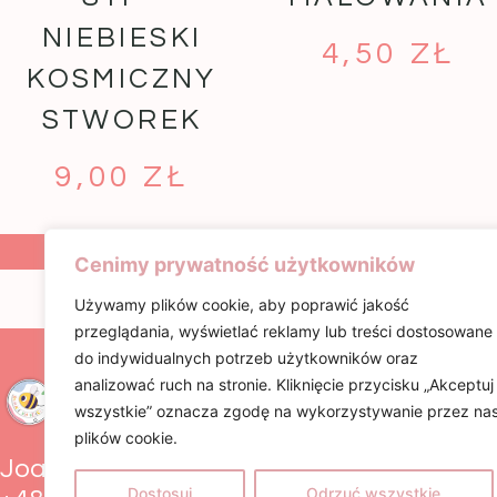
NIEBIESKI
4,50
ZŁ
KOSMICZNY
STWOREK
9,00
ZŁ
DODAJ DO
DODAJ DO
KOSZYKA
KOSZYKA
Cenimy prywatność użytkowników
Używamy plików cookie, aby poprawić jakość
przeglądania, wyświetlać reklamy lub treści dostosowane
do indywidualnych potrzeb użytkowników oraz
INFORMACJE
analizować ruch na stronie. Kliknięcie przycisku „Akceptuj
Regulamin
wszystkie” oznacza zgodę na wykorzystywanie przez na
Polityka Cooki
plików cookie.
Zwroty i rekla
Joanna Pik
Dostosuj
Odrzuć wszystkie