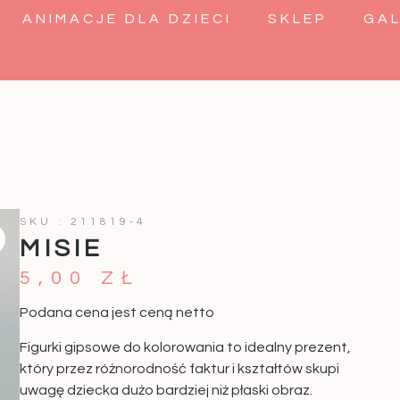
ANIMACJE DLA DZIECI
SKLEP
GAL
SKU : 211819-4
MISIE
5,00
ZŁ
Podana cena jest ceną netto
Figurki gipsowe do kolorowania to idealny prezent,
który przez różnorodność faktur i kształtów skupi
uwagę dziecka dużo bardziej niż płaski obraz.