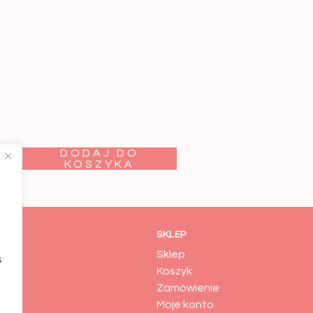
DODAJ DO
KOSZYKA
SKLEP
Sklep
s
es
Koszyk
macje
Zamówienie
Moje konto