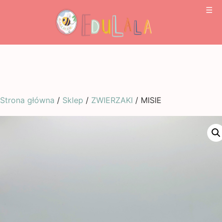
☰
Strona główna
/
Sklep
/
ZWIERZAKI
/ MISIE