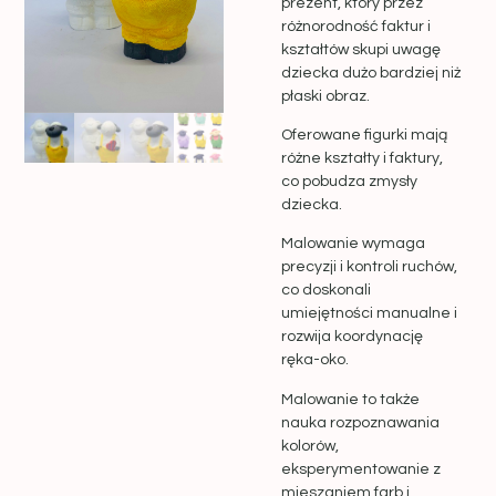
prezent, który przez
różnorodność faktur i
kształtów skupi uwagę
dziecka dużo bardziej niż
płaski obraz.
Oferowane figurki mają
różne kształty i faktury,
co pobudza zmysły
dziecka.
Malowanie wymaga
precyzji i kontroli ruchów,
co doskonali
umiejętności manualne i
rozwija koordynację
ręka-oko.
Malowanie to także
nauka rozpoznawania
kolorów,
eksperymentowanie z
mieszaniem farb i