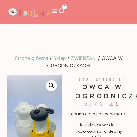
0
Strona główna
/
Sklep
/
ZWIERZAKI
/ OWCA W
OGRODNICZKACH
SKU : 211869-3-1
OWCA W
OGRODNICZ
5,70
ZŁ
Podana cena jest ceną netto
Figurki gipsowe do
kolorowania to idealny